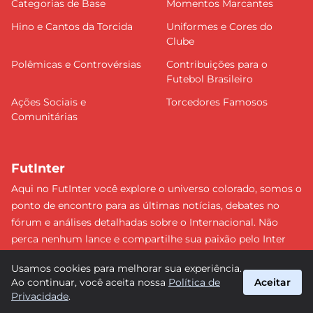
Categorias de Base
Momentos Marcantes
Hino e Cantos da Torcida
Uniformes e Cores do
Clube
Polêmicas e Controvérsias
Contribuições para o
Futebol Brasileiro
Ações Sociais e
Torcedores Famosos
Comunitárias
FutInter
Aqui no FutInter você explore o universo colorado, somos o
ponto de encontro para as últimas notícias, debates no
fórum e análises detalhadas sobre o Internacional. Não
perca nenhum lance e compartilhe sua paixão pelo Inter
com uma comunidade dedicada. Junte-se a nós e faça
Usamos cookies para melhorar sua experiência.
parte dessa jornada emocionante rumo às vitórias!
Ao continuar, você aceita nossa
Política de
Aceitar
#Internacional #FutInter
Privacidade
.
suporte@futinter.com.br