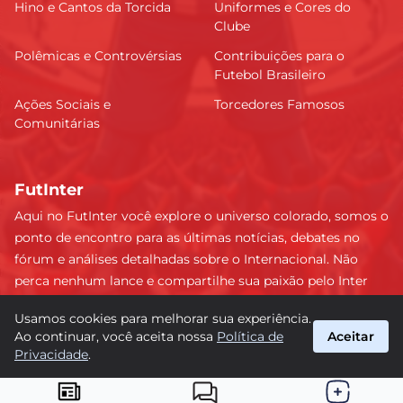
Hino e Cantos da Torcida
Uniformes e Cores do
Clube
Polêmicas e Controvérsias
Contribuições para o
Futebol Brasileiro
Ações Sociais e
Torcedores Famosos
Comunitárias
FutInter
Aqui no FutInter você explore o universo colorado, somos o
ponto de encontro para as últimas notícias, debates no
fórum e análises detalhadas sobre o Internacional. Não
perca nenhum lance e compartilhe sua paixão pelo Inter
com uma comunidade dedicada. Junte-se a nós e faça
Usamos cookies para melhorar sua experiência.
parte dessa jornada emocionante rumo às vitórias!
Ao continuar, você aceita nossa
Política de
Aceitar
#Internacional #FutInter
Privacidade
.
suporte@futinter.com.br