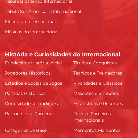
Tabela Brasileirão Internacional
Tabela Sul-Americana Internacional
Elenco do Internacional
Músicas do Internacional
História e Curiosidades do Internacional
Fundação e História Inicial
Títulos e Conquistas
Jogadores Históricos
Técnicos e Treinadores
Estádios e Locais de Jogos
Rivalidades e Clássicos
Partidas Históricas
Mascotes e Símbolos
Curiosidades e Tradições
Estatísticas e Recordes
Patrocínios e Parcerias
Filiais e Parceiros
Internacionais
Categorias de Base
Momentos Marcantes