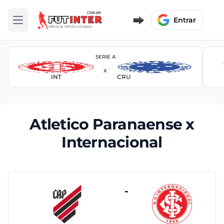
Entrar
Abrir menu
SERIE A
X
INT
CRU
Atletico Paranaense x
Internacional
-