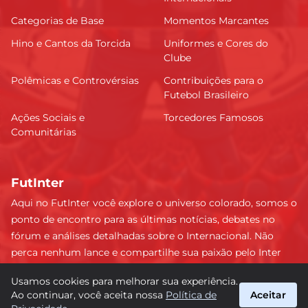
Categorias de Base
Momentos Marcantes
Hino e Cantos da Torcida
Uniformes e Cores do
Clube
Polêmicas e Controvérsias
Contribuições para o
Futebol Brasileiro
Ações Sociais e
Torcedores Famosos
Comunitárias
FutInter
Aqui no FutInter você explore o universo colorado, somos o
ponto de encontro para as últimas notícias, debates no
fórum e análises detalhadas sobre o Internacional. Não
perca nenhum lance e compartilhe sua paixão pelo Inter
com uma comunidade dedicada. Junte-se a nós e faça
Usamos cookies para melhorar sua experiência.
parte dessa jornada emocionante rumo às vitórias!
Ao continuar, você aceita nossa
Política de
Aceitar
#Internacional #FutInter