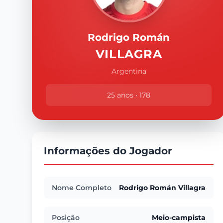
Rodrigo Román
VILLAGRA
Argentina
25 anos • 178
Informações do Jogador
Nome Completo
Rodrigo Román Villagra
Posição
Meio-campista