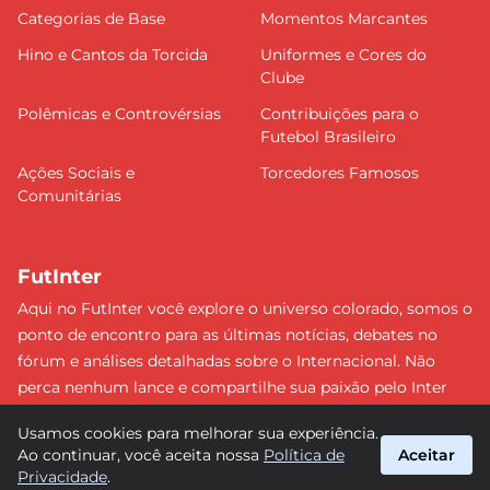
Categorias de Base
Momentos Marcantes
Hino e Cantos da Torcida
Uniformes e Cores do
Clube
Polêmicas e Controvérsias
Contribuições para o
Futebol Brasileiro
Ações Sociais e
Torcedores Famosos
Comunitárias
FutInter
Aqui no FutInter você explore o universo colorado, somos o
ponto de encontro para as últimas notícias, debates no
fórum e análises detalhadas sobre o Internacional. Não
perca nenhum lance e compartilhe sua paixão pelo Inter
com uma comunidade dedicada. Junte-se a nós e faça
Usamos cookies para melhorar sua experiência.
parte dessa jornada emocionante rumo às vitórias!
Ao continuar, você aceita nossa
Política de
Aceitar
#Internacional #FutInter
Privacidade
.