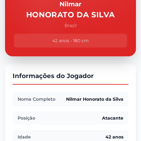
Nilmar
HONORATO DA SILVA
Brazil
42 anos • 180 cm
Informações do Jogador
Nome Completo
Nilmar Honorato da Silva
Posição
Atacante
Idade
42 anos