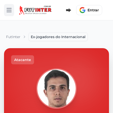
Entrar
Abrir menu
FutInter
Ex-jogadores do Internacional
Atacante