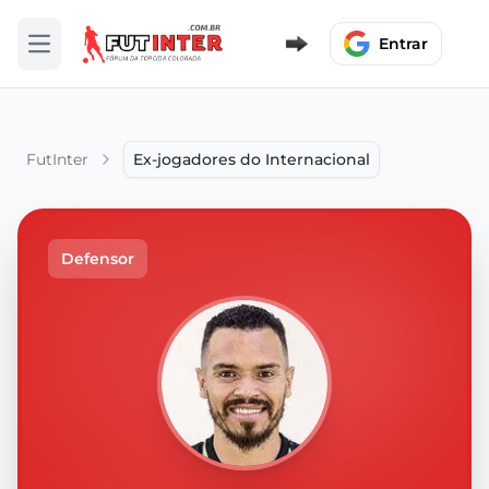
Entrar
Abrir menu
FutInter
Ex-jogadores do Internacional
Defensor