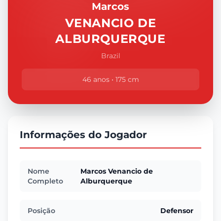
Marcos
VENANCIO DE
ALBURQUERQUE
Brazil
46 anos • 175 cm
Informações do Jogador
Nome
Marcos Venancio de
Completo
Alburquerque
Posição
Defensor