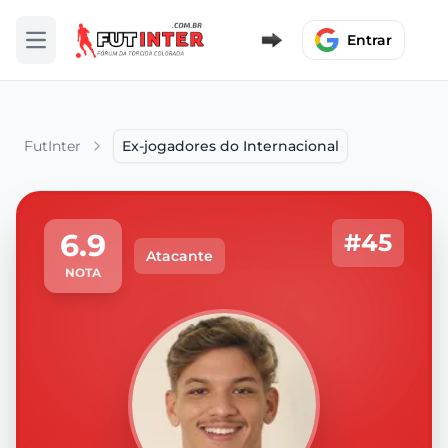
Entrar
Abrir menu
FutInter
Ex-jogadores do Internacional
6.9
#45
Atacante
NOTA