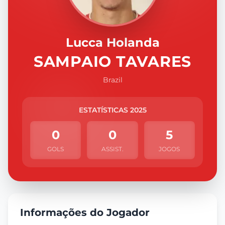
Lucca Holanda
SAMPAIO TAVARES
Brazil
ESTATÍSTICAS 2025
0
0
5
GOLS
ASSIST.
JOGOS
Informações do Jogador