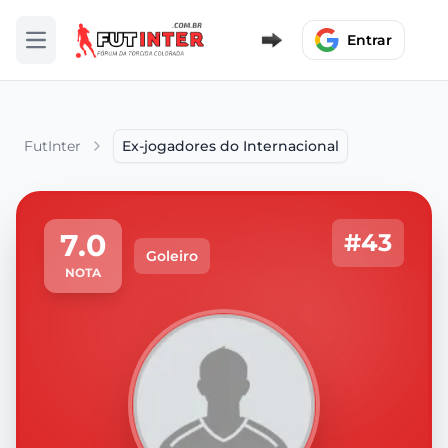
Entrar
Abrir menu
FutInter
Ex-jogadores do Internacional
7.0
#43
Goleiro
NOTA