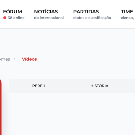
FÓRUM
NOTÍCIAS
PARTIDAS
TIME
38 online
do internacional
dados e classificação
elenco, 
omes
Vídeos
PERFIL
HISTÓRIA