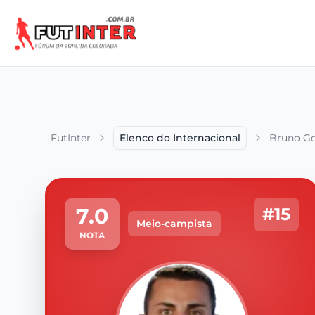
FutInter
Elenco do Internacional
Bruno G
7.0
#15
Meio-campista
NOTA