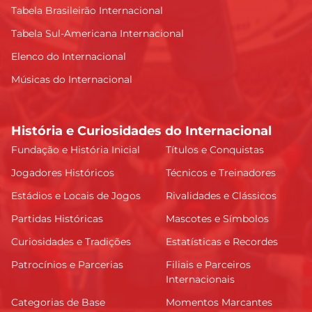
Tabela Brasileirão Internacional
Tabela Sul-Americana Internacional
Elenco do Internacional
Músicas do Internacional
História e Curiosidades do Internacional
Fundação e História Inicial
Títulos e Conquistas
Jogadores Históricos
Técnicos e Treinadores
Estádios e Locais de Jogos
Rivalidades e Clássicos
Partidas Históricas
Mascotes e Símbolos
Curiosidades e Tradições
Estatísticas e Recordes
Patrocínios e Parcerias
Filiais e Parceiros
Internacionais
Categorias de Base
Momentos Marcantes