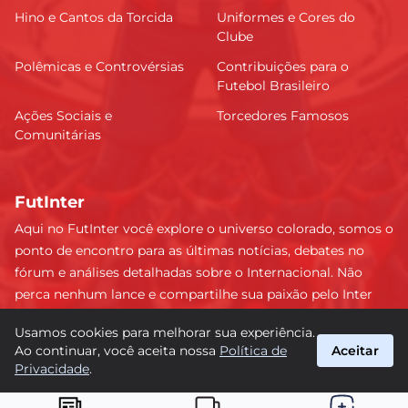
Hino e Cantos da Torcida
Uniformes e Cores do
Clube
Polêmicas e Controvérsias
Contribuições para o
Futebol Brasileiro
Ações Sociais e
Torcedores Famosos
Comunitárias
FutInter
Aqui no FutInter você explore o universo colorado, somos o
ponto de encontro para as últimas notícias, debates no
fórum e análises detalhadas sobre o Internacional. Não
perca nenhum lance e compartilhe sua paixão pelo Inter
com uma comunidade dedicada. Junte-se a nós e faça
Usamos cookies para melhorar sua experiência.
parte dessa jornada emocionante rumo às vitórias!
Ao continuar, você aceita nossa
Política de
Aceitar
#Internacional #FutInter
Privacidade
.
suporte@futinter.com.br