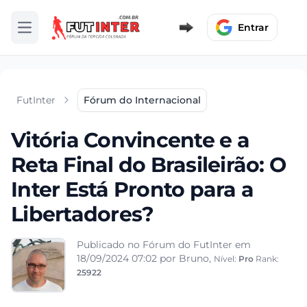
Entrar
Abrir menu
FutInter
Fórum do Internacional
Vitória Convincente e a
Reta Final do Brasileirão: O
Inter Está Pronto para a
Libertadores?
Publicado no Fórum do FutInter em
18/09/2024 07:02
por Bruno,
Nível:
Pro
Rank:
25922