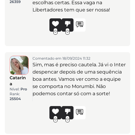
26359
escolhas certas. Essa vaga na
Libertadores tem que ser nossa!
0
0
Comentado em 18/09/2024 11:32
Sim, mas é preciso cautela. Já vi o Inter
despencar depois de uma sequência
Catarin
boa antes. Vamos ver como a equipe
a
se comporta no Morumbi. Não
Nível:
Pro
podemos contar só com a sorte!
Rank:
25504
0
0