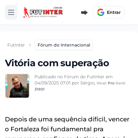
Entrar
Abrir menu
FutInter
Fórum do Internacional
Vitória com superação
Publicado no Fórum do FutInter em
04/09/2025 07:01
por Sérgio,
Nível:
Pro
Rank:
31901
Depois de uma sequência difícil, vencer
o Fortaleza foi fundamental pra