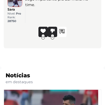
time.
Sara
Nível:
Pro
Rank:
28750
0
0
Notícias
em destaques