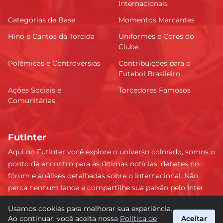
Internacionais
Categorias de Base
Momentos Marcantes
Hino e Cantos da Torcida
Uniformes e Cores do
Clube
Polêmicas e Controvérsias
Contribuições para o
Futebol Brasileiro
Ações Sociais e
Torcedores Famosos
Comunitárias
FutInter
Aqui no FutInter você explore o universo colorado, somos o
ponto de encontro para as últimas notícias, debates no
fórum e análises detalhadas sobre o Internacional. Não
perca nenhum lance e compartilhe sua paixão pelo Inter
com uma comunidade dedicada. Junte-se a nós e faça
Usamos cookies para melhorar sua experiência.
parte dessa jornada emocionante rumo às vitórias!
Ao continuar, você aceita nossa
Política de
Aceitar