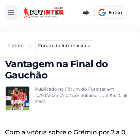
Entrar
Abrir menu
FutInter
Fórum do Internacional
Vantagem na Final do
Gauchão
Publicado no Fórum do FutInter em
10/03/2025 07:02
por Juliana,
Nível:
Pro
Rank:
31855
Com a vitória sobre o Grêmio por 2 a 0,