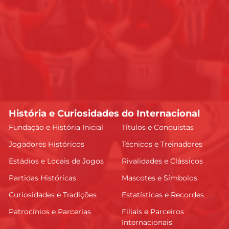
História e Curiosidades do Internacional
Fundação e História Inicial
Títulos e Conquistas
Jogadores Históricos
Técnicos e Treinadores
Estádios e Locais de Jogos
Rivalidades e Clássicos
Partidas Históricas
Mascotes e Símbolos
Curiosidades e Tradições
Estatísticas e Recordes
Patrocínios e Parcerias
Filiais e Parceiros
Internacionais