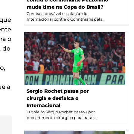
muda time na Copa do Brasil?
Confira a provável escalação do
 que
Internacional contra o Corinthians pela...
ente
ra o
l do
o,
ue a
Sergio Rochet passa por
cirurgia e desfalca o
Internacional
O goleiro Sergio Rochet passou por
procedimento cirúrgico para tratar...