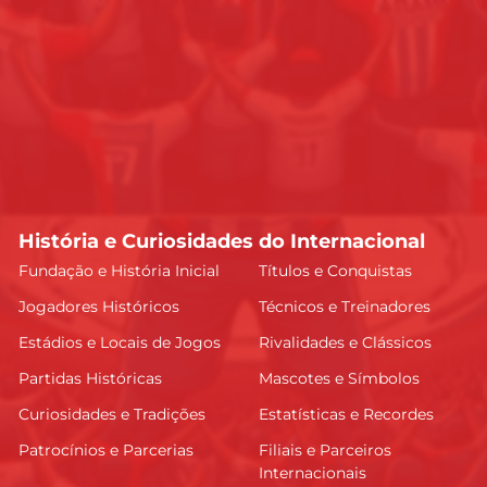
História e Curiosidades do Internacional
Fundação e História Inicial
Títulos e Conquistas
Jogadores Históricos
Técnicos e Treinadores
Estádios e Locais de Jogos
Rivalidades e Clássicos
Partidas Históricas
Mascotes e Símbolos
Curiosidades e Tradições
Estatísticas e Recordes
Patrocínios e Parcerias
Filiais e Parceiros
Internacionais