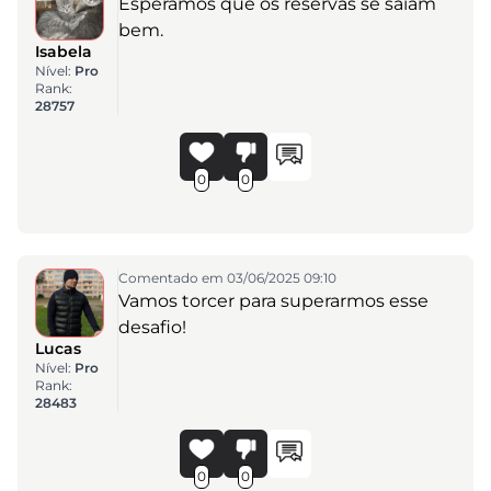
Esperamos que os reservas se saiam
bem.
Isabela
Nível:
Pro
Rank:
28757
0
0
Comentado em 03/06/2025 09:10
Vamos torcer para superarmos esse
desafio!
Lucas
Nível:
Pro
Rank:
28483
0
0