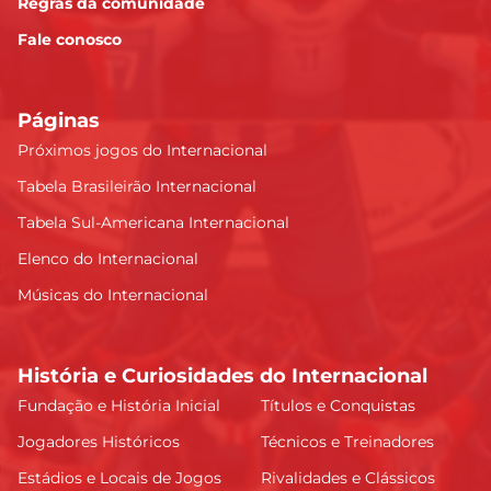
Regras da comunidade
Fale conosco
Páginas
Próximos jogos do Internacional
Tabela Brasileirão Internacional
Tabela Sul-Americana Internacional
Elenco do Internacional
Músicas do Internacional
História e Curiosidades do Internacional
Fundação e História Inicial
Títulos e Conquistas
Jogadores Históricos
Técnicos e Treinadores
Estádios e Locais de Jogos
Rivalidades e Clássicos