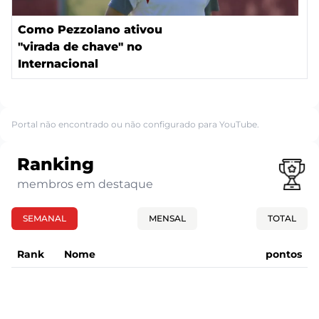
Como Pezzolano ativou
"virada de chave" no
Internacional
Portal não encontrado ou não configurado para YouTube.
Ranking
membros em destaque
SEMANAL
MENSAL
TOTAL
Rank
Nome
pontos