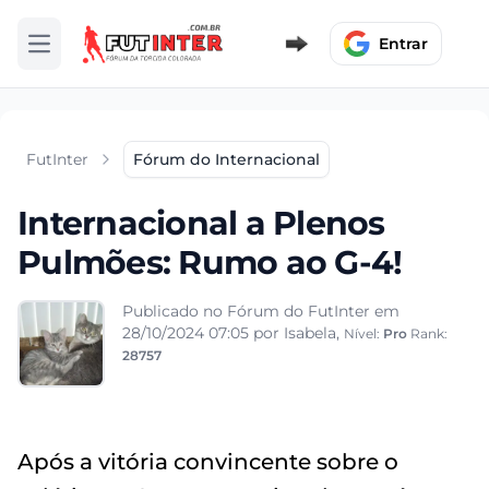
Entrar
Abrir menu
FutInter
Fórum do Internacional
Internacional a Plenos
Pulmões: Rumo ao G-4!
Publicado no Fórum do FutInter em
28/10/2024 07:05
por Isabela,
Nível:
Pro
Rank:
28757
Após a vitória convincente sobre o