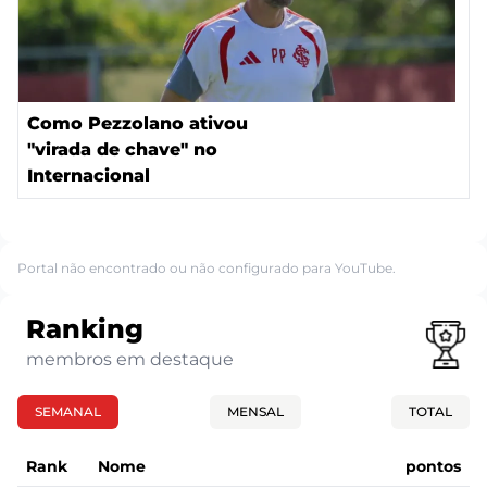
Como Pezzolano ativou
"virada de chave" no
Internacional
Portal não encontrado ou não configurado para YouTube.
Ranking
membros em destaque
SEMANAL
MENSAL
TOTAL
Rank
Nome
pontos