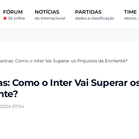
FÓRUM
NOTÍCIAS
PARTIDAS
TIME
35 online
do internacional
dados e classificação
elenco, 
antias: Como o Inter Vai Superar os Prejuízos da Enchente?
s: Como o Inter Vai Superar o
nte?
/2024 07:04