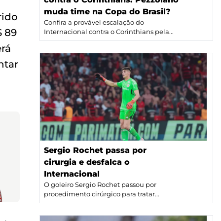
muda time na Copa do Brasil?
rido
Confira a provável escalação do
$ 89
Internacional contra o Corinthians pela...
erá
ntar
Sergio Rochet passa por
cirurgia e desfalca o
Internacional
O goleiro Sergio Rochet passou por
procedimento cirúrgico para tratar...