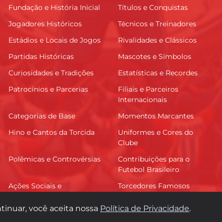
Fundação e História Inicial
Títulos e Conquistas
Jogadores Históricos
Técnicos e Treinadores
Estádios e Locais de Jogos
Rivalidades e Clássicos
Partidas Históricas
Mascotes e Símbolos
Curiosidades e Tradições
Estatísticas e Recordes
Patrocínios e Parcerias
Filiais e Parceiros
Internacionais
Categorias de Base
Momentos Marcantes
Hino e Cantos da Torcida
Uniformes e Cores do
Clube
Polêmicas e Controvérsias
Contribuições para o
Futebol Brasileiro
Ações Sociais e
Torcedores Famosos
Comunitárias
tinuar, você aceita nossa
Política de Privacidade
.
© 2026 FutInter. Todos os direitos reservados.