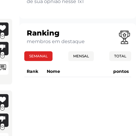
de sua opnião nesse 1x1
Ranking
0
membros em destaque
0
SEMANAL
MENSAL
TOTAL
Rank
Nome
pontos
0
0