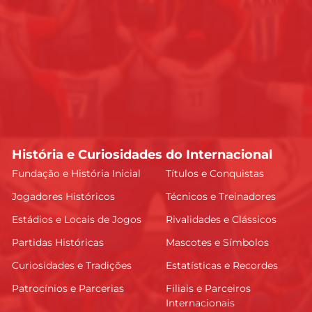
História e Curiosidades do Internacional
Fundação e História Inicial
Títulos e Conquistas
Jogadores Históricos
Técnicos e Treinadores
Estádios e Locais de Jogos
Rivalidades e Clássicos
Partidas Históricas
Mascotes e Símbolos
Curiosidades e Tradições
Estatísticas e Recordes
Patrocínios e Parcerias
Filiais e Parceiros
Internacionais