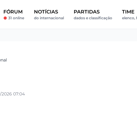
FÓRUM
NOTÍCIAS
PARTIDAS
TIME
31 online
do internacional
dados e classificação
elenco, 
enal
/2026 07:04