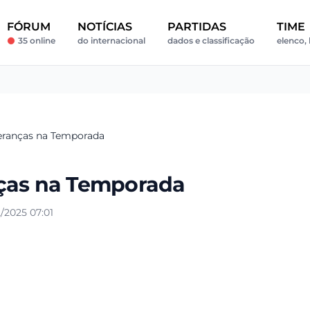
FÓRUM
NOTÍCIAS
PARTIDAS
TIME
35 online
do internacional
dados e classificação
elenco, 
eranças na Temporada
nças na Temporada
/2025 07:01