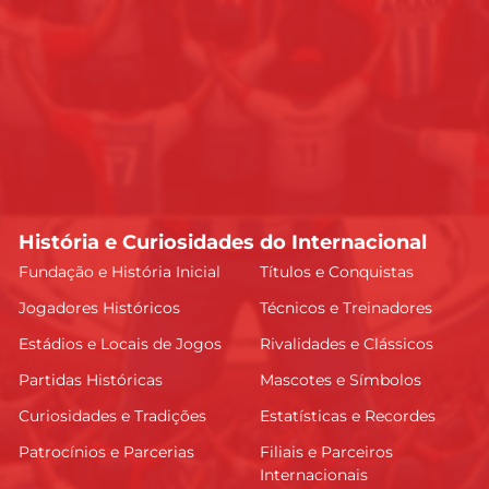
História e Curiosidades do Internacional
Fundação e História Inicial
Títulos e Conquistas
Jogadores Históricos
Técnicos e Treinadores
Estádios e Locais de Jogos
Rivalidades e Clássicos
Partidas Históricas
Mascotes e Símbolos
Curiosidades e Tradições
Estatísticas e Recordes
Patrocínios e Parcerias
Filiais e Parceiros
Internacionais