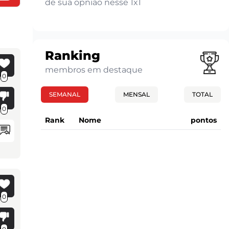
de sua opnião nesse 1x1
Ranking
membros em destaque
0
SEMANAL
MENSAL
TOTAL
0
Rank
Nome
pontos
0