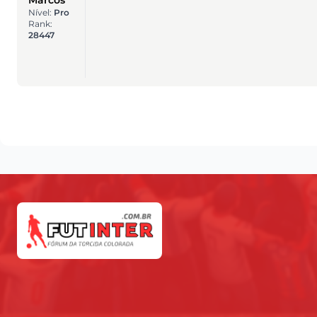
Nível:
Pro
Rank:
28447