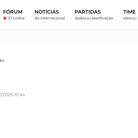
FÓRUM
NOTÍCIAS
PARTIDAS
TIME
37 online
do internacional
dados e classificação
elenco, 
ão
/2026 10:44