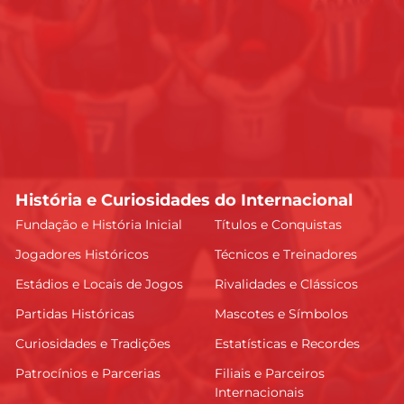
História e Curiosidades do Internacional
Fundação e História Inicial
Títulos e Conquistas
Jogadores Históricos
Técnicos e Treinadores
Estádios e Locais de Jogos
Rivalidades e Clássicos
Partidas Históricas
Mascotes e Símbolos
Curiosidades e Tradições
Estatísticas e Recordes
Patrocínios e Parcerias
Filiais e Parceiros
Internacionais