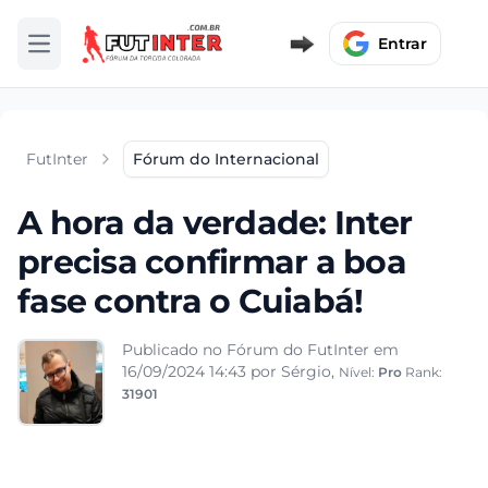
Entrar
Abrir menu
FutInter
Fórum do Internacional
A hora da verdade: Inter
precisa confirmar a boa
fase contra o Cuiabá!
Publicado no Fórum do FutInter em
16/09/2024 14:43
por Sérgio,
Nível:
Pro
Rank:
31901