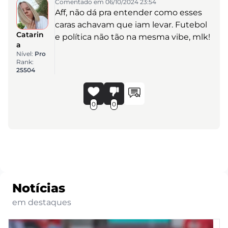
Comentado em 06/10/2024 23:54
Aff, não dá pra entender como esses
caras achavam que iam levar. Futebol
Catarin
e política não tão na mesma vibe, mlk!
a
Nível:
Pro
Rank:
25504
0
0
Notícias
em destaques